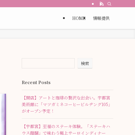
HOME
情報提供
検索
Recent Posts
【開店】アートと珈琲の贅沢な出会い。宇都宮
美術館に「マツガミネコーヒービルヂング105」
がオープン予定！
【宇都宮】至福のステーキ体験。「ステーキハ
ウス醍醐」で味わう極上サーロインディナー