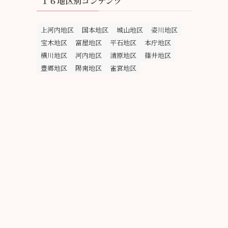
１６地区別コンテンツ
上河内地区
国本地区
城山地区
姿川地区
宝木地区
富屋地区
平石地区
本庁地区
横川地区
河内地区
清原地区
篠井地区
豊郷地区
陽南地区
雀宮地区
ド