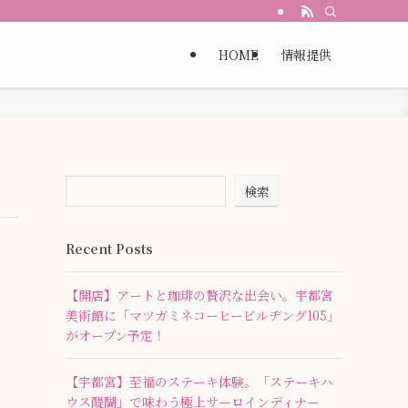
HOME
情報提供
検索
Recent Posts
【開店】アートと珈琲の贅沢な出会い。宇都宮
美術館に「マツガミネコーヒービルヂング105」
がオープン予定！
【宇都宮】至福のステーキ体験。「ステーキハ
ウス醍醐」で味わう極上サーロインディナー