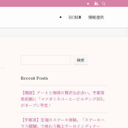
HOME
情報提供
検索
Recent Posts
【開店】アートと珈琲の贅沢な出会い。宇都宮
美術館に「マツガミネコーヒービルヂング105」
がオープン予定！
【宇都宮】至福のステーキ体験。「ステーキハ
ウス醍醐」で味わう極上サーロインディナー