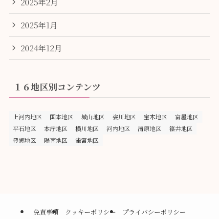
2025年2月
2025年1月
2024年12月
１６地区別コンテンツ
上河内地区
国本地区
城山地区
姿川地区
宝木地区
富屋地区
平石地区
本庁地区
横川地区
河内地区
清原地区
篠井地区
豊郷地区
陽南地区
雀宮地区
免責事項
クッキーポリシー
プライバシーポリシー