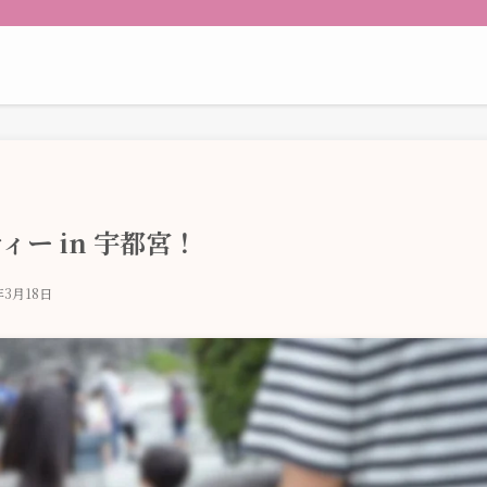
ー in 宇都宮！
年3月18日