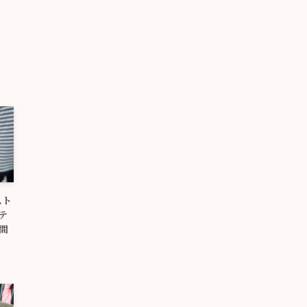
スト
テ
間