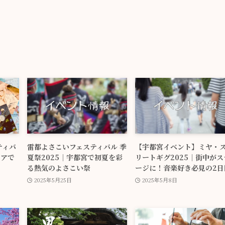
ティバ
雷都よさこいフェスティバル 季
【宇都宮イベント】ミヤ・
エアで
夏祭2025｜宇都宮で初夏を彩
リートギグ2025｜街中がス
る熱気のよさこい祭
ージに！音楽好き必見の2日
2025年5月25日
2025年5月8日